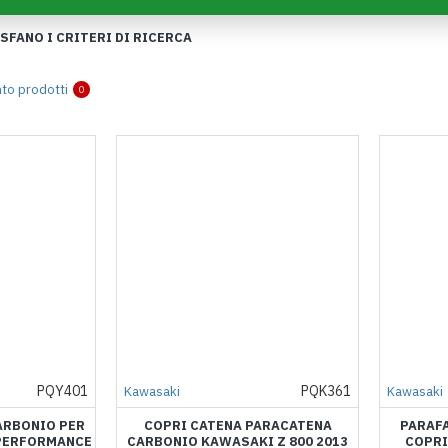
FANO I CRITERI DI RICERCA
to prodotti
0
PQY401
PQK361
Kawasaki
Kawasaki
ARBONIO PER
COPRI CATENA PARACATENA
PARAF
 PERFORMANCE
CARBONIO KAWASAKI Z 800 2013
COPRI