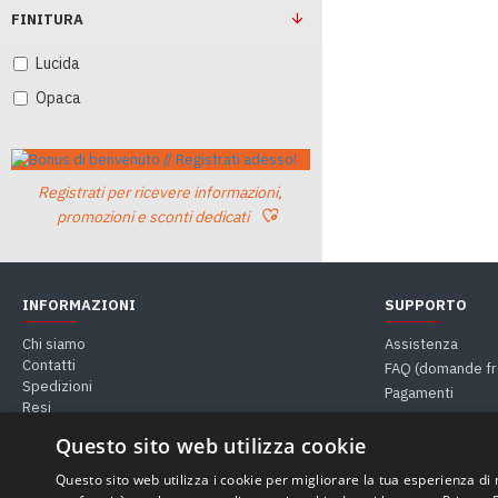
FINITURA
Lucida
Opaca
Registrati per ricevere informazioni,
promozioni e sconti dedicati
INFORMAZIONI
SUPPORTO
Chi siamo
Assistenza
Contatti
FAQ (domande fr
Spedizioni
Pagamenti
Resi
Guide & Consigli
Questo sito web utilizza cookie
Questo sito web utilizza i cookie per migliorare la tua esperienza di na