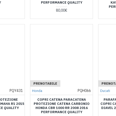
Y
PERFORMANCE QUALITY
KA
PER
€
80,00€
PRENOTABILE
PRENOT
PQY431
PQH066
Honda
Ducati
ROTEZIONE
COPRI CATENA PARACATENA
PARAF
MAHA R1 2015
PROTEZIONE CATENA CARBONIO
COPRI C
E QUALITY
HONDA CBR 1000 RR 2008 2016
DIAVEL 
PERFORMANCE QUALITY