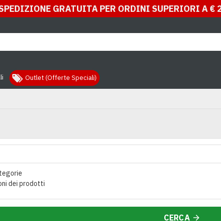
SPEDIZIONE GRATUITA PER ORDINI SUPERIORI A € 
li
Outlet (Offerte Speciali)
tegorie
oni dei prodotti
CERCA