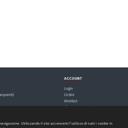
ACCOUNT
Login
equenti)
Ordini
Wishlist
Buono Regalo
vigazione. Utilizzando il sito acconsenti l'utilizzo di tutti i cookie in