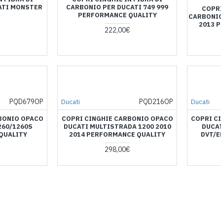
ATI MONSTER
CARBONIO PER DUCATI 749 999
COPRI
PERFORMANCE QUALITY
CARBONIO
€
2013 
222,00€
PQD679OP
PQD216OP
Ducati
Ducati
BONIO OPACO
COPRI CINGHIE CARBONIO OPACO
COPRI C
260/1260S
DUCATI MULTISTRADA 1200 2010
DUCA
QUALITY
2014 PERFORMANCE QUALITY
DVT/
€
298,00€