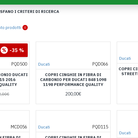
FANO I CRITERI DI RICERCA
to prodotti
0
32
43
-35 %
in
Sec
Ducati
PQD500
PQD066
Ducati
COPRI C
STREET
BONIO DUCATI
COPRI CINGHIE IN FIBRA DI
15 2016
CARBONIO PER DUCATI 848 1098
QUALITY
1198 PERFORMANCE QUALITY
200,00€
2,00€
MCD056
PQD115
Ducati
Ducati
N FIBRA DI
COPRI CINGHIE IN FIBRA DI