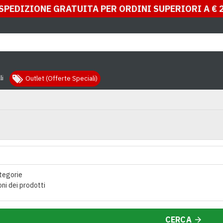
SPEDIZIONE GRATUITA PER ORDINI SUPERIORI A € 
li
Outlet (Offerte Speciali)
tegorie
oni dei prodotti
CERCA