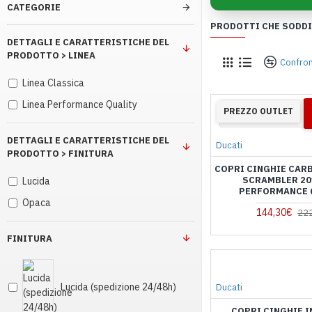
CATEGORIE
PRODOTTI CHE SODDIS
DETTAGLI E CARATTERISTICHE DEL
PRODOTTO > LINEA
Confron
Linea Classica
Linea Performance Quality
36
21
PREZZO OUTLET
Giorni
Ore
M
DETTAGLI E CARATTERISTICHE DEL
Ducati
PRODOTTO > FINITURA
COPRI CINGHIE CAR
SCRAMBLER 20
Lucida
PERFORMANCE 
Opaca
144,30€
22
FINITURA
Lucida (spedizione 24/48h)
Ducati
COPRI CINGHIE I