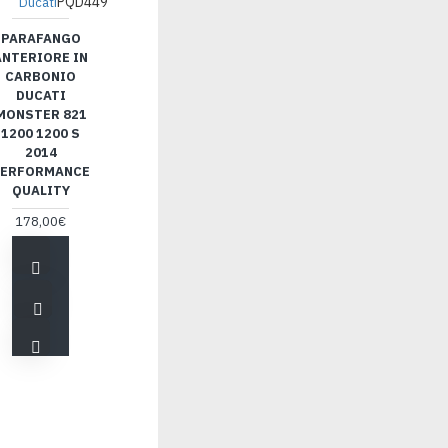
PQD449
Ducati
PARAFANGO
ANTERIORE IN
CARBONIO
DUCATI
MONSTER 821
1200 1200 S
2014
ERFORMANCE
QUALITY
178,00€