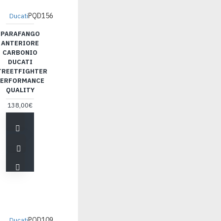
PQD156
Ducati
PARAFANGO
ANTERIORE
CARBONIO
DUCATI
TREETFIGHTER
ERFORMANCE
QUALITY
138,00€
PQD109
Ducati