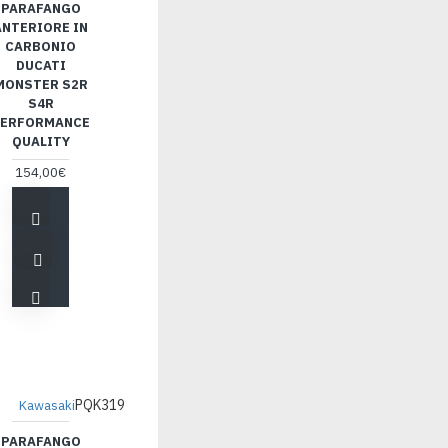
PARAFANGO
ANTERIORE IN
CARBONIO
DUCATI
MONSTER S2R
S4R
ERFORMANCE
QUALITY
154,00€
PQK319
Kawasaki
PARAFANGO