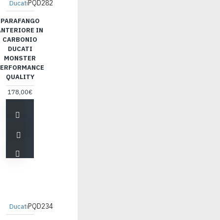
PQD282
Ducati
PARAFANGO
ANTERIORE IN
CARBONIO
DUCATI
MONSTER
ERFORMANCE
QUALITY
178,00€
PQD234
Ducati