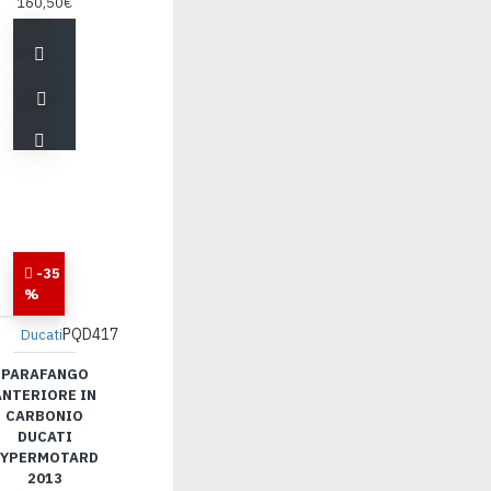
160,50€
-35
%
PQD417
Ducati
PARAFANGO
ANTERIORE IN
CARBONIO
DUCATI
YPERMOTARD
2013