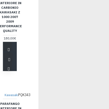
ANTERIORE IN
CARBONIO
KAWASAKI Z
1000 2007
2009
ERFORMANCE
QUALITY
180,00€
PQK343
Kawasaki
PARAFANGO
ANTERIORE IN