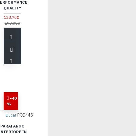
ERFORMANCE
QUALITY
128,70€
198,00€
-40
%
PQD445
Ducati
PARAFANGO
ANTERIORE IN