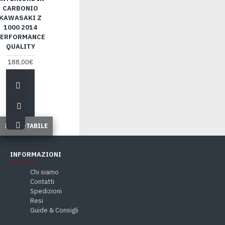
CARBONIO
KAWASAKI Z
1000 2014
ERFORMANCE
QUALITY
188,00€
PRENOTABILE
PRENOTABILE
PRENOTABILE
INFORMAZIONI
Chi siamo
Contatti
Spedizioni
Resi
Guide & Consigli