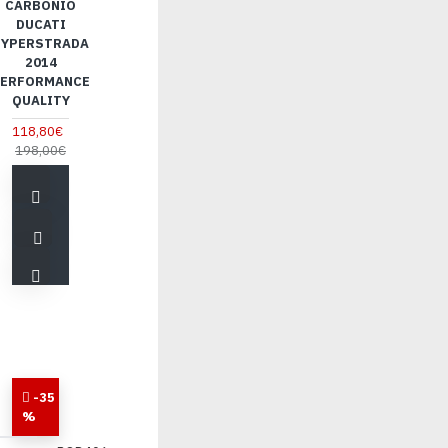
CARBONIO
DUCATI
HYPERSTRADA
2014
ERFORMANCE
QUALITY
118,80€
198,00€
-35
%