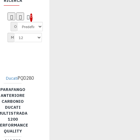
RICERCA
0
Ordina per:
Mostrare:
PQD280
Ducati
PARAFANGO
ANTERIORE
CARBONIO
DUCATI
MULTISTRADA
1200
ERFORMANCE
QUALITY