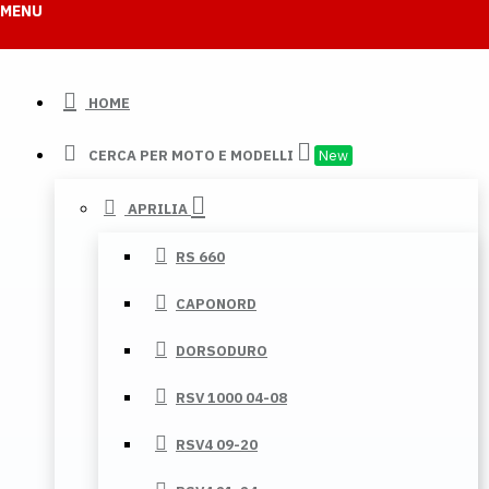
MENU
HOME
CERCA PER MOTO E MODELLI
New
APRILIA
RS 660
CAPONORD
DORSODURO
RSV 1000 04-08
RSV4 09-20