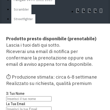
Scrambler
Streetfighter
Streetfighter V4
Prodotto presto disponibile (prenotabile)
Honda
Lascia i tuoi dati qui sotto.
CB 1000 R 08-17
Riceverai una email di notifica per
confermare la prenotazione oppure una
CB 1000 R 18-19
email di avviso appena torna disponibile.
CBR 1000 RR 04-05
⏱ Produzione stimata: circa 6-8 settimane
CBR 1000 RR 06-07
Realizzato su richiesta, qualità premium
CBR 1000 RR 08-16
Il Tuo Nome
CBR 1000 RR 17-19
La Tua Email
CBR 1000 RR 20-22