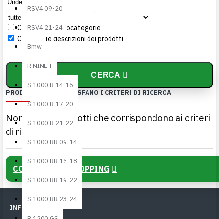
RSV4 09-20
Cerca nelle sottocategorie
RSV4 21-24
Cerca nelle descrizioni dei prodotti
Bmw
R NINE T
CERCA
S 1000 R 14-16
PRODOTTI CHE SODDISFANO I CRITERI DI RICERCA
S 1000 R 17-20
Non ci sono prodotti che corrispondono ai criteri
S 1000 R 21-22
di ricerca.
S 1000 RR 09-14
S 1000 RR 15-18
CONTINUA LO SHOPPING
S 1000 RR 19-22
S 1000 RR 23-24
INFORMAZIONI
R 1200 GS