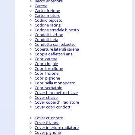
Becco anteriore
Carena
Carter frizione
Carter motore
Codino biposto
Codone racing
Codone stradale biposto
Condotti airbox
Condotti aria
Condotto con telaietto
Coperture laterali carena
Coppia deflettori aria
Copri catena
Copri cinghie
Copri forcellone
Copri frizione
Copri pignone
Copri sella monoposto
Copri serbatoio
Cover blocchetto chiave
Cover chiave
Cover coperchi radiatore
Cover copri condotti
Cover cruscotto
Cover frizione
Cover inferiore radiatore
Cover pignone