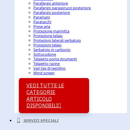
Parafango anteriore
Parafango paraspruzzi posteriore
Parafango posteriore
Paramani
Paratacchi
Prese aria
Protezione marmitta
Protezione telaio
Protezioni laterali serbatoio
Protezioni telaio
Serbatoio in carbonio
Sottocodone
Telaietto porta strumenti
Telaietto racing
Vari tipi di tegolino
Wind screen
VEDI TUTTE LE
CATEGORIE
ARTICOLO
DISPONIBILI
SERVIZI SPECIALI