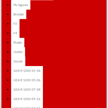
Mv Agusta
Brutale
F3
F4
Rivale
Outlet
Suzuki
GSX-R 1000 03-04
GSX-R 1000 05-06
GSX-R 1000 07-08
GSX-R 1000 09-16