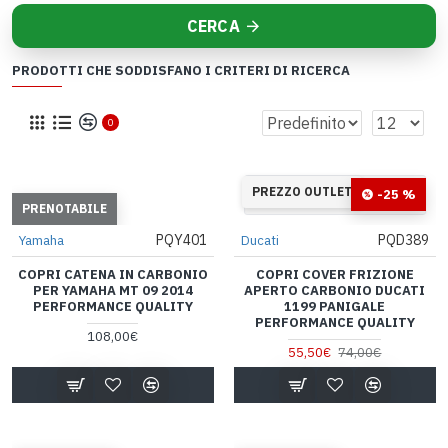
CERCA
PRODOTTI CHE SODDISFANO I CRITERI DI RICERCA
0
34
09
13
01
PREZZO OUTLET
-25 %
Giorni
Ore
Min
Sec
PRENOTABILE
PQY401
PQD389
Yamaha
Ducati
COPRI CATENA IN CARBONIO
COPRI COVER FRIZIONE
PER YAMAHA MT 09 2014
APERTO CARBONIO DUCATI
PERFORMANCE QUALITY
1199 PANIGALE
PERFORMANCE QUALITY
108,00€
55,50€
74,00€