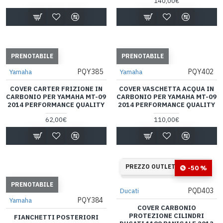
140,00€
PRENOTABILE
PRENOTABILE
PQY385
PQY402
Yamaha
Yamaha
COVER CARTER FRIZIONE IN
COVER VASCHETTA ACQUA IN
CARBONIO PER YAMAHA MT-09
CARBONIO PER YAMAHA MT-09
2014 PERFORMANCE QUALITY
2014 PERFORMANCE QUALITY
62,00€
110,00€
34
09
13
01
PREZZO OUTLET
-50 %
Giorni
Ore
Min
Sec
PRENOTABILE
PQD403
Ducati
PQY384
Yamaha
COVER CARBONIO
PROTEZIONE CILINDRI
FIANCHETTI POSTERIORI