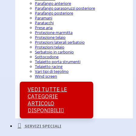
Parafango anteriore
Parafango paraspruzzi posteriore
Parafango posteriore
Paramani
Paratacchi
Prese aria
Protezione marmitta
Protezione telaio
Protezioni laterali serbatoio
Protezioni telaio
Serbatoio in carbonio
Sottocodone
Telaietto porta strumenti
Telaietto racing
Vari tipi di tegolino
Wind screen
VEDI TUTTE LE
CATEGORIE
ARTICOLO
DISPONIBILI
SERVIZI SPECIALI