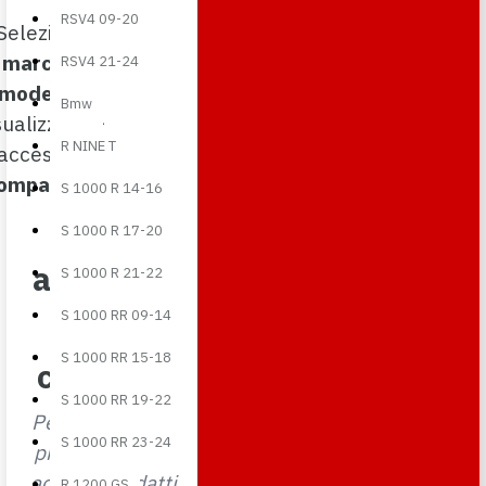
RSV4 09-20
Seleziona
marca
e
RSV4 21-24
modello
:
Bmw
sualizzi solo
R NINE T
accessori
ompatibili
.
S 1000 R 14-16
S 1000 R 17-20
accessori
S 1000 R 21-22
in
S 1000 RR 09-14
S 1000 RR 15-18
carbonio
S 1000 RR 19-22
Per strada o per
S 1000 RR 23-24
pista, trovi solo
accessori adatti
R 1200 GS