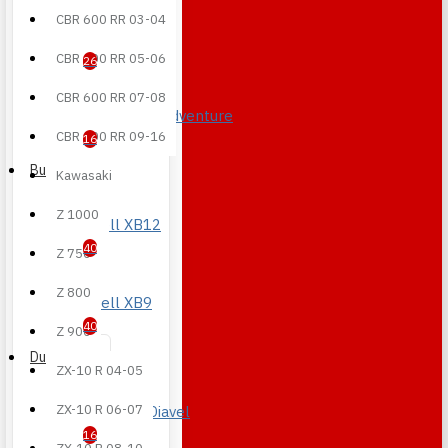
CBR 600 RR 03-04
R 1200 GS
CBR 600 RR 05-06
26
CBR 600 RR 07-08
R 1250 GS/Adventure
CBR 600 RR 09-16
16
Buell
Kawasaki
Z 1000
Buell XB12
40
Z 750
Z 800
Buell XB9
40
Z 900
Ducati
ZX-10 R 04-05
ZX-10 R 06-07
Diavel - XDiavel
16