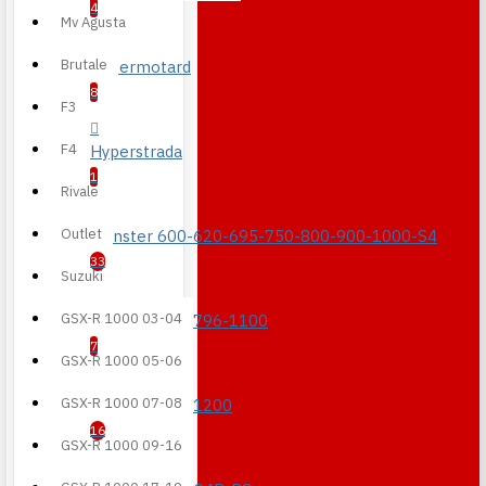
4
Mv Agusta
Brutale
Hypermotard
8
F3
F4
Hyperstrada
1
Rivale
Outlet
Monster 600-620-695-750-800-900-1000-S4
33
Suzuki
GSX-R 1000 03-04
Monster 696-796-1100
7
GSX-R 1000 05-06
GSX-R 1000 07-08
Monster 821-1200
16
GSX-R 1000 09-16