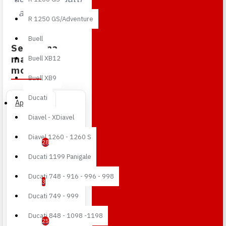
alla tua moto.
R 1250 GS/Adventure
Buell
Seleziona
marca e
Buell XB12
modello
Buell XB9
Ducati
Aprilia
Diavel - XDiavel
RS 660
Diavel 1260 - 1260 S
28
Ducati 1199 Panigale
Caponord
Ducati 748 - 916 - 996 - 998
3
Ducati 749 - 999
Dorsoduro
Ducati 848 - 1098 -1198
25