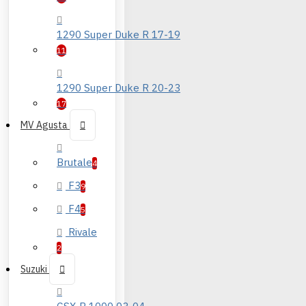
1290 Super Duke R 17-19
11
1290 Super Duke R 20-23
17
MV Agusta
Brutale
4
F3
9
F4
5
Rivale
2
Suzuki