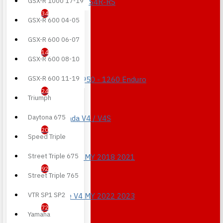
GSX-R 1000 17-19
Monster S2R-S4R-RS
34
GSX-R 600 04-05
GSX-R 600 06-07
Multistrada
14
GSX-R 600 08-10
GSX-R 600 11-19
Multistrada 950 - 1260 Enduro
24
Triumph
Daytona 675
Multistrada V4 / V4S
20
Speed Triple
Street Triple 675
Panigale V4 MY 2018 2021
92
Street Triple 765
VTR SP1 SP2
Panigale V4 MY 2022 2023
72
Yamaha