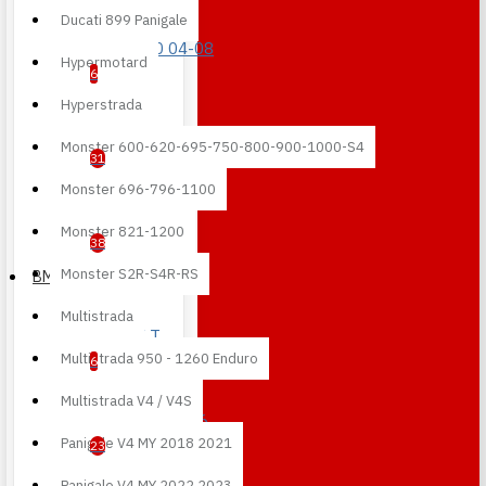
Ducati 899 Panigale
RSV 1000 04-08
Hypermotard
6
Hyperstrada
RSV4 09-20
Monster 600-620-695-750-800-900-1000-S4
31
Monster 696-796-1100
RSV4 21-24
Monster 821-1200
38
Monster S2R-S4R-RS
BMW
Multistrada
R NINE T
Multistrada 950 - 1260 Enduro
6
Multistrada V4 / V4S
S 1000 R 14-16
Panigale V4 MY 2018 2021
23
Panigale V4 MY 2022 2023