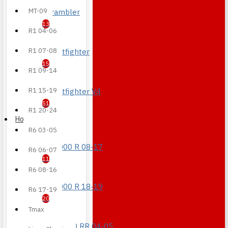
MT-09
Scrambler
13
R1 04-06
R1 07-08
Streetfighter
15
R1 09-14
R1 15-19
Streetfighter V4
51
R1 20-24
Honda
R6 03-05
CB 1000 R 08-17
R6 06-07
11
R6 08-16
CB 1000 R 18-19
R6 17-19
20
Tmax
CBR 1000 RR 04-05