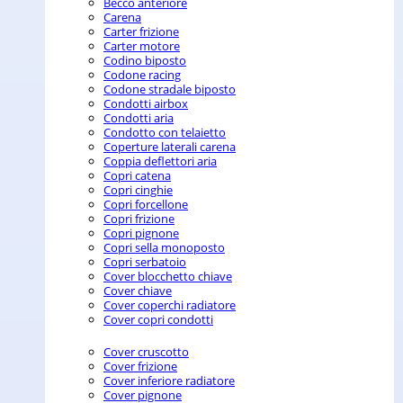
Becco anteriore
Carena
Carter frizione
Carter motore
Codino biposto
Codone racing
Codone stradale biposto
Condotti airbox
Condotti aria
Condotto con telaietto
Coperture laterali carena
Coppia deflettori aria
Copri catena
Copri cinghie
Copri forcellone
Copri frizione
Copri pignone
Copri sella monoposto
Copri serbatoio
Cover blocchetto chiave
Cover chiave
Cover coperchi radiatore
Cover copri condotti
Cover cruscotto
Cover frizione
Cover inferiore radiatore
Cover pignone