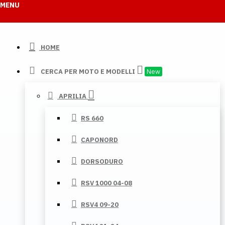
MENU
HOME
CERCA PER MOTO E MODELLI
New
APRILIA
RS 660
CAPONORD
DORSODURO
RSV 1000 04-08
RSV4 09-20