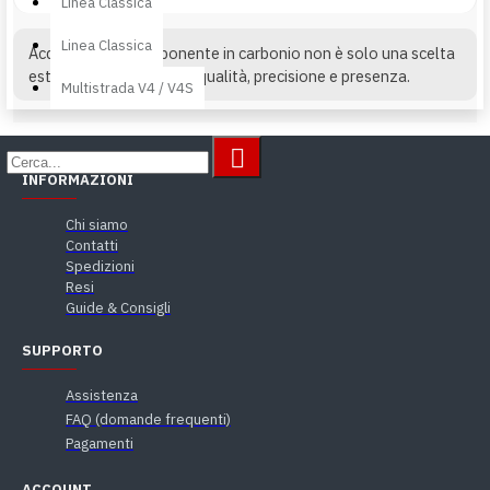
Linea Classica
Linea Classica
Acquistare un componente in carbonio non è solo una scelta
estetica. È una scelta di qualità, precisione e presenza.
Multistrada V4 / V4S
INFORMAZIONI
Chi siamo
Contatti
Spedizioni
Resi
Guide & Consigli
SUPPORTO
Assistenza
FAQ (domande frequenti)
Pagamenti
ACCOUNT