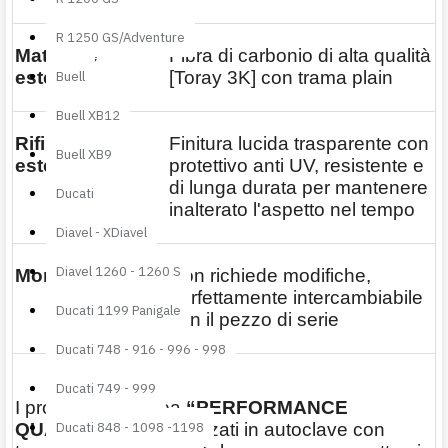
R 1250 GS/Adventure
Materiale
Fibra di carbonio di alta qualità
esterno:
[Toray 3K] con trama plain
Buell
Buell XB12
Rifinitura
Finitura lucida trasparente con
Buell XB9
esterna:
protettivo anti UV, resistente e
di lunga durata per mantenere
Ducati
inalterato l'aspetto nel tempo
Diavel - XDiavel
Diavel 1260 - 1260 S
Montaggio:
Non richiede modifiche,
perfettamente intercambiabile
Ducati 1199 Panigale
con il pezzo di serie
Ducati 748 - 916 - 996 - 998
Ducati 749 - 999
I prodotti della linea
“PERFORMANCE
QUALITY”
sono realizzati in autoclave con
Ducati 848 - 1098 -1198