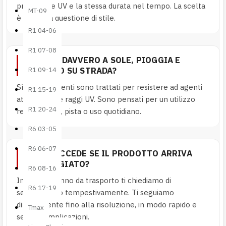
protezione UV e la stessa durata nel tempo. La scelta
MT-09
è solo una questione di stile.
R1 04-06
R1 07-08
RESISTE DAVVERO A SOLE, PIOGGIA E
UTILIZZO SU STRADA?
R1 09-14
Sì. I componenti sono trattati per resistere ad agenti
R1 15-19
atmosferici e raggi UV. Sono pensati per un utilizzo
R1 20-24
reale: strada, pista o uso quotidiano.
R6 03-05
R6 06-07
COSA SUCCEDE SE IL PRODOTTO ARRIVA
DANNEGGIATO?
R6 08-16
In caso di danno da trasporto ti chiediamo di
R6 17-19
segnalarcelo tempestivamente. Ti seguiamo
direttamente fino alla risoluzione, in modo rapido e
Tmax
senza complicazioni.