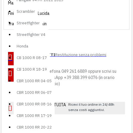
Materiale
Carbonio
Scrambler
Finitura
Lucida
Streetfighter
Trama
Plain
Streetfighter V4
Honda
RESI PROTETTI
Restituzione senza problemi
CB 1000 R 08-17
CB 1000 R 18-19
ASSISTENZA
Telefona 049 261 6889 oppure scrivi su
DIRETTA
WhatsApp +39 388 399 6076 (in orario
CBR 1000 RR 04-05
d'ufficio)
CBR 1000 RR 06-07
CBR 1000 RR 08-16
SPEDIZIONE GRATUITA
Ricevi il tuo ordine in 24/48h
senza costi aggiuntivi.
sopra i 200 €
CBR 1000 RR 17-19
CBR 1000 RR 20-22
MAGAZZINO: