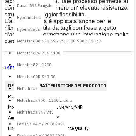
tecnologia avanzata. Tale processo permette ai
Ducati 899 Panigale
componenti di assumere un' elevata resistenza
strutturale e maggior flessibilità.
Hypermotard
L'alta tecnologia è applicata anche per le
rifiniture, garantite da tagli con frese a getto
Hyperstrada
d'acqua, che permettono una lavorazione molto
curata e precisa.
Monster 600-620-695-750-800-900-1000-S4
Monster 696-796-1100
Monster 821-1200
SPECIFICHE
Monster S2R-S4R-RS
DETTAGLI E CARATTERISTICHE DEL PRODOTTO
Multistrada
Marca
Ducati
Multistrada 950 - 1260 Enduro
Modello
PANIGALE V4/V4S/V4R
Multistrada V4 / V4S
Anno
2022 2023
Panigale V4 MY 2018 2021
Linea
Linea Performance Quality
Panigale V4 MY 2022 2023