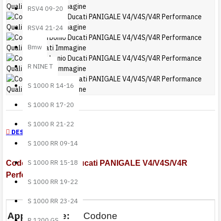
RSV4 09-20
RSV4 21-24
Bmw
R NINE T
S 1000 R 14-16
S 1000 R 17-20
S 1000 R 21-22
DESCRIZIONE
S 1000 RR 09-14
S 1000 RR 15-18
Codone carbonio Ducati PANIGALE V4/V4S/V4R
Performance Quality
S 1000 RR 19-22
S 1000 RR 23-24
Applicazione:
Codone
R 1200 GS