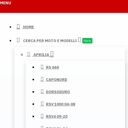
MENU
HOME
CERCA PER MOTO E MODELLI
New
APRILIA
RS 660
CAPONORD
DORSODURO
RSV 1000 04-08
RSV4 09-20