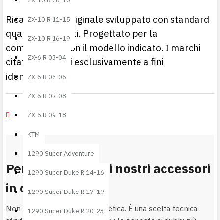
ZX-10 R 08-10
Ricambio non originale sviluppato con standard
ZX-10 R 11-15
qualitativi elevati. Progettato per la
ZX-10 R 16-19
compatibilità con il modello indicato. I marchi
ZX-6 R 03-04
citati sono usati esclusivamente a fini
identificativi.
ZX-6 R 05-06
ZX-6 R 07-08
ZX-6 R 09-18
KTM
1290 Super Adventure
Perché scegliere i nostri accessori
1290 Super Duke R 14-16
in carbonio?
1290 Super Duke R 17-19
Non è solo una questione estetica. È una scelta tecnica,
1290 Super Duke R 20-23
strutturale e di finitura. Qui trovi le risposte ai dubbi più