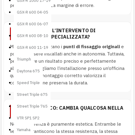
GSX-R 1000 17-19
pezzo corretto senza margine di errore.
GSX-R 600 04-05
GSX-R 600 06-07
È NECESSARIO L’INTERVENTO DI
GSX-R 600 08-10
UN’OFFICINA SPECIALIZZATA?
Molti prodotti utilizzano i
punti di fissaggio originali
e
GSX-R 600 11-19
possono essere installati anche in autonomia. Tuttavia,
Triumph
per ottenere un risultato preciso e perfettamente
allineato, consigliamo l’installazione presso un’officina
Daytona 675
qualificata. Un montaggio corretto valorizza il
componente e ne preserva la durata.
Speed Triple
Street Triple 675
Street Triple 765
LUCIDO O OPACO: CAMBIA QUALCOSA NELLA
QUALITÀ?
VTR SP1 SP2
No. La differenza è puramente estetica. Entrambe le
Yamaha
versioni garantiscono la stessa resistenza, la stessa