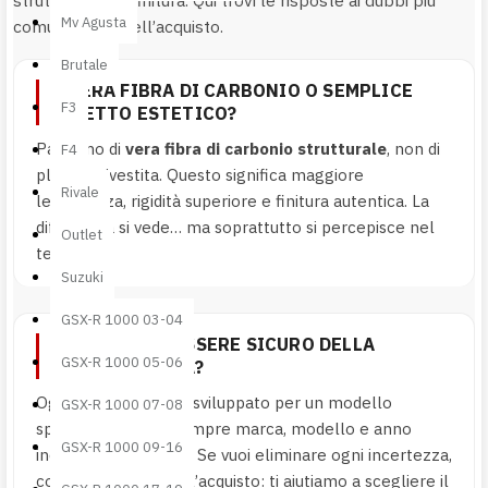
Mv Agusta
comuni prima dell’acquisto.
Brutale
È VERA FIBRA DI CARBONIO O SEMPLICE
F3
EFFETTO ESTETICO?
Parliamo di
vera fibra di carbonio strutturale
, non di
F4
plastica rivestita. Questo significa maggiore
Rivale
leggerezza, rigidità superiore e finitura autentica. La
differenza si vede… ma soprattutto si percepisce nel
Outlet
tempo.
Suzuki
GSX-R 1000 03-04
COME POSSO ESSERE SICURO DELLA
GSX-R 1000 05-06
COMPATIBILITÀ?
Ogni componente è sviluppato per un modello
GSX-R 1000 07-08
specifico. Verifica sempre marca, modello e anno
GSX-R 1000 09-16
indicati nella scheda. Se vuoi eliminare ogni incertezza,
contattaci prima dell’acquisto: ti aiutiamo a scegliere il