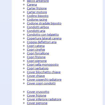
Becco anteriore
Carena
Carter frizione
Carter motore
Codino biposto
Codone racing
Codone stradale biposto
Condotti airbox
Condotti aria
Condotto con telaietto
Coperture laterali carena
Coppia deflettori aria
Copri catena
Copri cinghie
Copri forcellone
Copri frizione
Copri pignone
Copri sella monoposto
Copri serbatoio
Cover blocchetto chiave
Cover chiave
Cover coperchi radiatore
Cover copri condotti
Cover cruscotto
Cover frizione
Cover inferiore radiatore
Cover pignone