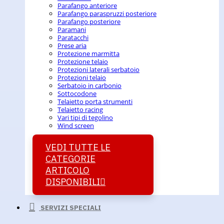
Parafango anteriore
Parafango paraspruzzi posteriore
Parafango posteriore
Paramani
Paratacchi
Prese aria
Protezione marmitta
Protezione telaio
Protezioni laterali serbatoio
Protezioni telaio
Serbatoio in carbonio
Sottocodone
Telaietto porta strumenti
Telaietto racing
Vari tipi di tegolino
Wind screen
VEDI TUTTE LE
CATEGORIE
ARTICOLO
DISPONIBILI
SERVIZI SPECIALI