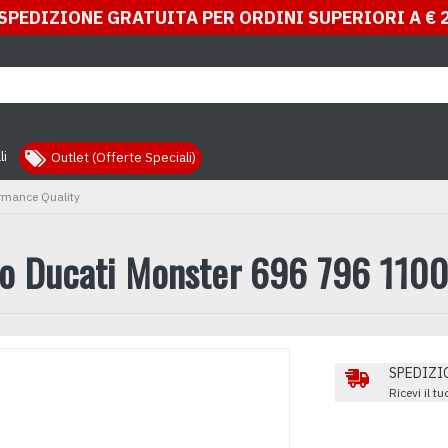
SPEDIZIONE GRATUITA PER ORDINI SUPERIORI A € 
li
Outlet (Offerte Speciali)
rmance Quality
io Ducati Monster 696 796 1100
SPEDIZIO
Ricevi il t