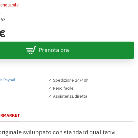
renotabile
i
163
0€
Prenota ora
✓ Spedizione 24/48h
✓ Reso facile
✓ Assistenza diretta
ERMARKET
riginale sviluppato con standard qualitativi