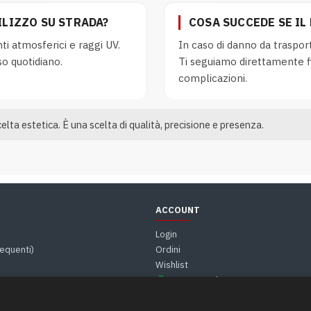
ILIZZO SU STRADA?
COSA SUCCEDE SE I
ti atmosferici e raggi UV.
In caso di danno da traspo
so quotidiano.
Ti seguiamo direttamente fi
complicazioni.
ta estetica. È una scelta di qualità, precisione e presenza.
ACCOUNT
Login
equenti)
Ordini
Wishlist
Buono Regalo