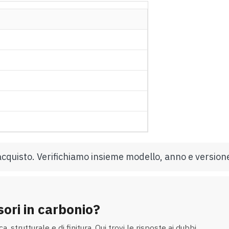
l’acquisto. Verifichiamo insieme modello, anno e version
sori in carbonio?
 strutturale e di finitura. Qui trovi le risposte ai dubbi