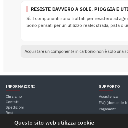
RESISTE DAVVERO A SOLE, PIOGGIA E UT
Sì. I componenti sono trattati per resistere ad agen
Sono pensati per un utilizzo reale: strada, pista o u
Acquistare un componente in carbonio non è solo una scel
INFORMAZIONI
SUPPORTO
Chi siamo
Assistenza
Contatti
FAQ (domande fr
Spedizioni
Pagamenti
Resi
Guide & Consigli
Questo sito web utilizza cookie