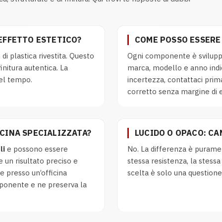
 EFFETTO ESTETICO?
COME POSSO ESSERE 
 di plastica rivestita. Questo
Ogni componente è sviluppa
initura autentica. La
marca, modello e anno indic
nel tempo.
incertezza, contattaci prima
corretto senza margine di e
ICINA SPECIALIZZATA?
LUCIDO O OPACO: CA
li
e possono essere
No. La differenza è purame
e un risultato preciso e
stessa resistenza, la stess
e presso un’officina
scelta è solo una questione d
mponente e ne preserva la