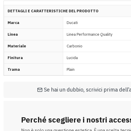
DETTAGLI E CARATTERISTICHE DEL PRODOTTO
Marca
Ducati
Linea
Linea Performance Quality
Materiale
Carbonio
Finitura
Lucida
Trama
Plain
Se hai un dubbio, scrivici prima del
Perché scegliere i nostri acces
Non è solo una questione estetica. È una scelta tecnica,