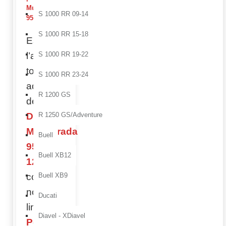
Multistrada
S 1000 RR 09-14
950 / 1260
S 1000 RR 15-18
Esalta
l’anima
S 1000 RR 19-22
touring e
S 1000 RR 23-24
adventure
R 1200 GS
della
Ducati
R 1250 GS/Adventure
Multistrada
Buell
950 e
Buell XB12
1260
con la
Buell XB9
nostra
Ducati
linea
Diavel - XDiavel
Performance