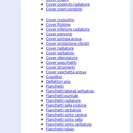
Cover coperchi radiatore
Cover copri condotti
Cover cruscotto
Cover frizione
Cover inferiore radiatore
Cover pignone
Cover pompa acqua
Cover protezione cilindri
Cover radiatore
Cover serbatoio
Cover silenziatore
Cover specchietti
Cover strumenti
Cover vaschetta acqua
Cupolino
Deflettori aria
Fianchetti
Fianchetti laterali serbatoio
Fianchetti puntale
Fianchetti radiatore
Fianchetti sella codone
Fianchetti serbatoio
Fianchetti sotto carena
Fianchetti sotto sella
Fianchetti sotto serbatoio
Fianchetti telaio