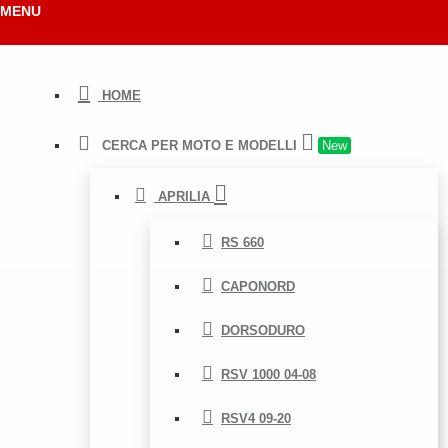
MENU
HOME
CERCA PER MOTO E MODELLI
New
APRILIA
RS 660
CAPONORD
DORSODURO
RSV 1000 04-08
RSV4 09-20