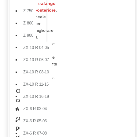
Parafango
posteriore
,
Z 750
ideale
Z 800
per
migliorare
Z 900
la
protezione
ZX-10 R 04-05
e
alleggerire
ZX-10 R 06-07
visivamente
il
ZX-10 R 08-10
retrotreno.
ZX-10 R 11-15
Ogni
ZX-10 R 16-19
componente
è
ZX-6 R 03-04
studiato
ZX-6 R 05-06
per
ZX-6 R 07-08
offrire il