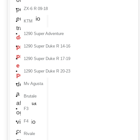
perfetto
ZX-6 R 09-18
equilibrio
KTM
tra
1290 Super Adventure
design
premium,
1290 Super Duke R 14-16
protezione
1290 Super Duke R 17-19
e
1290 Super Duke R 20-23
performance
,
dedicato
Mv Agusta
a chi
Brutale
affronta
F3
ogni
viaggio
F4
con
Rivale