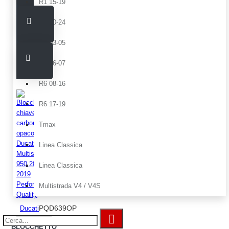
R1 15-19
R1 20-24
R6 03-05
R6 06-07
R6 08-16
R6 17-19
Tmax
Linea Classica
Linea Classica
Multistrada V4 / V4S
PQD639OP
Ducati
BLOCCHETTO