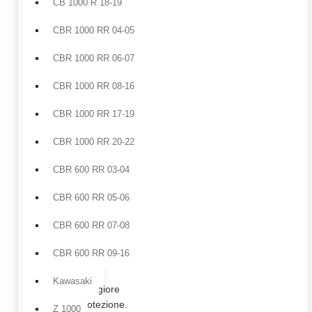
CB 1000 R 18-19
e
migliora
CBR 1000 RR 04-05
la
CBR 1000 RR 06-07
protezione
aerodinamica.
CBR 1000 RR 08-16
Puntale
,
elemento
CBR 1000 RR 17-19
distintivo
che
CBR 1000 RR 20-22
completa
la
CBR 600 RR 03-04
parte
inferiore
CBR 600 RR 05-06
con
CBR 600 RR 07-08
uno
stile
CBR 600 RR 09-16
deciso
e
Kawasaki
maggiore
protezione.
Z 1000