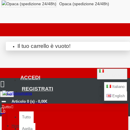
Opaca (spedizione 24/48h)
Il tuo carrello è vuoto!
ITALIANO
ACCEDI
Italiano
REGISTRATI
Menu
English
Articolo 0 (s) - 0,00€
Tutto
0
Tutto
Home
Aprilia