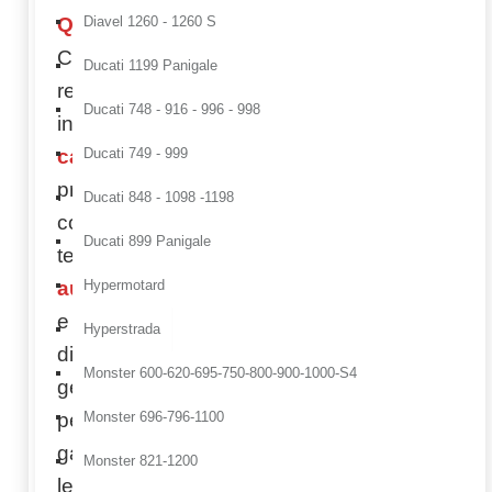
Quality
.
Diavel 1260 - 1260 S
Componenti
Ducati 1199 Panigale
realizzati
Ducati 748 - 916 - 996 - 998
in
full
carbon
,
Ducati 749 - 999
prodotti
Ducati 848 - 1098 -1198
con
Ducati 899 Panigale
tecnologia
autoclave
Hypermotard
e stampi
Hyperstrada
di ultima
Monster 600-620-695-750-800-900-1000-S4
generazione
per
Monster 696-796-1100
garantire
Monster 821-1200
leggerezza,