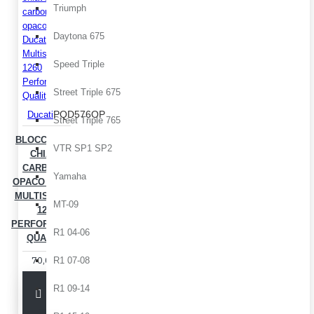
Triumph
Daytona 675
Speed Triple
Street Triple 675
PQD576OP
Ducati
Street Triple 765
BLOCCHETTO
VTR SP1 SP2
CHIAVE
CARBONIO
Yamaha
OPACO DUCATI
MULTISTRADA
MT-09
1260
PERFORMANCE
R1 04-06
QUALITY
70,00€
R1 07-08
R1 09-14