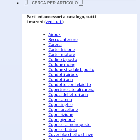
CERCA PER ARTICOLO
Parti ed accessori a catalogo, tutti
i marchi
(
vedi tutti
)
Airbox
Becco anteriore
Carena
Carter frizione
Carter motore
Codino biposto
Codone racing
Codone stradale biposto
Condotti airbox
Condotti aria
Condotto con telaietto
Coperture laterali carena
Coppia deflettori aria
Copri catena
Copri cinghie
Copri forcellone
Copri frizione
Copri pignone
Copri sella monoposto
Copri serbatoio
Cover blocchetto chiave
Cover chiave