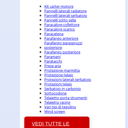
Kit carter motore
Pannelli laterali radiatore
Pannelli laterali serbatoio
Pannelli sotto sella
Paracalore collettore
Paracalore scarico
Paracatena
Parafango anteriore
Parafango paraspruzzi
posteriore
Parafango posteriore
Paramani
Paratacchi
Prese aria
Protezione marmitta
Protezione telaio
Protezioni laterali serbatoio
Protezioni telaio
Serbatoio in carbonio
Sottocodone
Telaietto porta strumenti
Telaietto racing
Vari tipi di tegolino
Wind screen
VEDI TUTTE LE