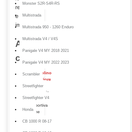
Monster S2R-S4R-RS
resistenza
e finitura
Multistrada
impeccabile.
Multistrada 950 - 1260 Enduro
Multistrada V4 / V4S
Accessori
Panigale V4 MY 2018 2021
consigliati:
Panigale V4 MY 2022 2023
Cupolino
Scrambler
anteriore
in
Streetfighter
carbonio,
Streetfighter V4
soluzione
sportiva
Honda
che
valorizza
CB 1000 R 08-17
il
frontale